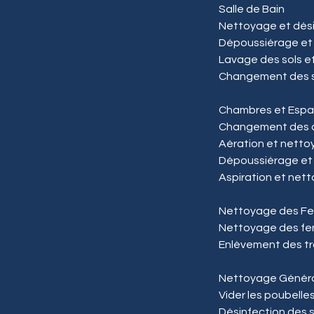
Salle de Bain
Nettoyage et désin
Dépoussiérage et 
Lavage des sols e
Changement des se
Chambres et Espac
Changement des dra
Aération et netto
Dépoussiérage et 
Aspiration et netto
Nettoyage des Fen
Nettoyage des fenê
Enlèvement des tra
Nettoyage Génér
Vider les poubelle
Désinfection des