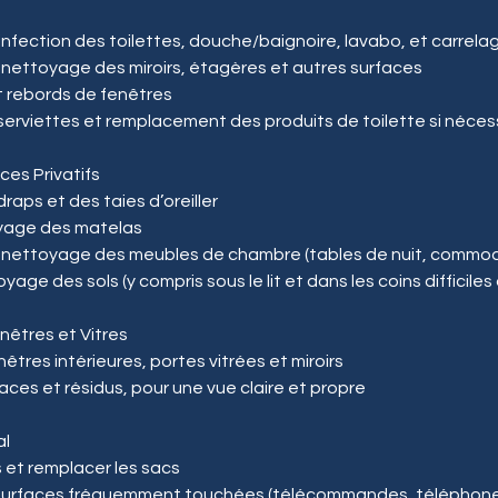
fection des toilettes, douche/baignoire, lavabo, et carrela
nettoyage des miroirs, étagères et autres surfaces
t rebords de fenêtres
rviettes et remplacement des produits de toilette si néces
es Privatifs
ps et des taies d’oreiller
yage des matelas
nettoyage des meubles de chambre (tables de nuit, commode
yage des sols (y compris sous le lit et dans les coins difficiles
êtres et Vitres
tres intérieures, portes vitrées et miroirs
ces et résidus, pour une vue claire et propre
al
s et remplacer les sacs
 surfaces fréquemment touchées (télécommandes, téléphone