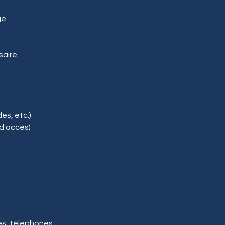
ge
saire
s, etc.)
 d'accès)
s, téléphones