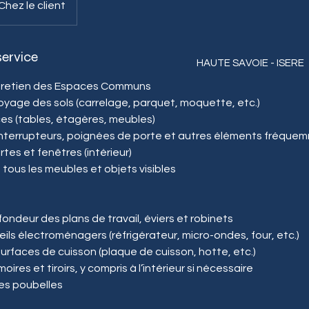
Chez le client
service
HAUTE SAVOIE - ISERE
ntretien des Espaces Communs
oyage des sols (carrelage, parquet, moquette, etc.)
es (tables, étagères, meubles)
interrupteurs, poignées de porte et autres éléments fréqu
es et fenêtres (intérieur)
ous les meubles et objets visibles
ndeur des plans de travail, éviers et robinets
ls électroménagers (réfrigérateur, micro-ondes, four, etc.)
urfaces de cuisson (plaque de cuisson, hotte, etc.)
res et tiroirs, y compris à l’intérieur si nécessaire
les poubelles