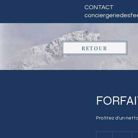
CONTACT
conciergeriedesf
RETOUR
FORFAI
Profitez d'un net
80
euros