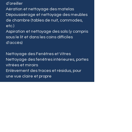
d’oreiller
Aération et nettoyage des matelas
Dépoussiérage et nettoyage des meubles
de chambre (tables de nuit, commodes,
etc.)
Aspiration et nettoyage des sols (y compris
sous le lit et dans les coins difficiles
d'accès)
Nettoyage des Fenêtres et Vitres
Nettoyage des fenêtres intérieures, portes
vitrées et miroirs
Enlèvement des traces et résidus, pour
une vue claire et propre
Nettoyage Général
Vider les poubelles et remplacer les sacs
Désinfection des surfaces fréquemment
touchées (télécommandes, téléphones,
téléphones fixes, etc.)
Vérification de l’état général de la
propreté dans toutes les pièces
Aération du logement et mise en place de