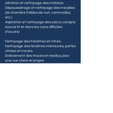
Aération et nettoyage des matelas
Dépoussiérage et nettoyage des meubles
de chambre (tables de nuit, commodes,
etc.)
Aspiration et nettoyage des sols (y compris
sous le lit et dans les coins difficiles
d'accès)
Nettoyage des Fenêtres et Vitres
Nettoyage des fenêtres intérieures, portes
vitrées et miroirs
Enlèvement des traces et résidus, pour
une vue claire et propre
Nettoyage Général
Vider les poubelles et remplacer les sacs
Désinfection des surfaces fréquemment
touchées (télécommandes, téléphones,
téléphones fixes, etc.)
Vérification de l’état général de la
propreté dans toutes les pièces
Aération du logement et mise en place de
désodorisants naturels