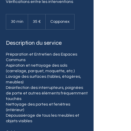
Vérifications entre les interventions
35
euros
30 min
3
35 €
Copponex
0
m
i
Description du service
n
Préparation et Entretien des Espaces
Communs
Aspiration et nettoyage des sols
(carrelage, parquet, moquette, etc.)
Lavage des surfaces (tables, étagères,
meubles)
Désinfection des interrupteurs, poignées
de porte et autres éléments fréquemment
touchés
Nettoyage des portes et fenêtres
(intérieur)
Dépoussiérage de tous les meubles et
objets visibles