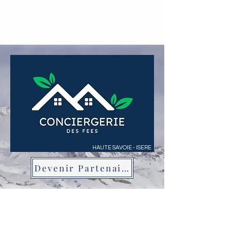
CONTACT
conciergeriedesfees@gmail.com
-
06 85 87 95 91
HAUTE SAVOIE - ISERE
Devenir Partenaire